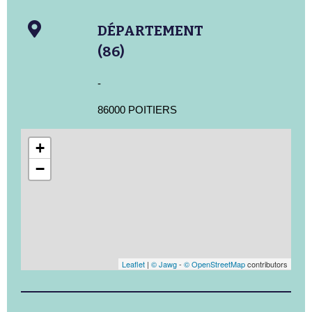
DÉPARTEMENT
(86)
-
86000 POITIERS
+
−
Leaflet
|
© Jawg
-
© OpenStreetMap
contributors