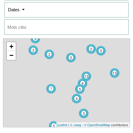
Dates
9
+
2
2
5
−
2
2
13
13
6
7
5
4
3
Leaflet
|
© Jawg
-
© OpenStreetMap
contributors
5