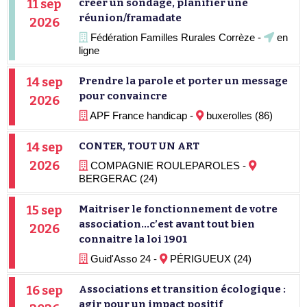
11 sep
créer un sondage, planifier une
réunion/framadate
2026
Fédération Familles Rurales Corrèze -
en
ligne
14 sep
Prendre la parole et porter un message
pour convaincre
2026
APF France handicap -
buxerolles (86)
14 sep
CONTER, TOUT UN ART
2026
COMPAGNIE ROULEPAROLES -
BERGERAC (24)
15 sep
Maitriser le fonctionnement de votre
association…c’est avant tout bien
2026
connaitre la loi 1901
Guid'Asso 24 -
PÉRIGUEUX (24)
16 sep
Associations et transition écologique :
agir pour un impact positif