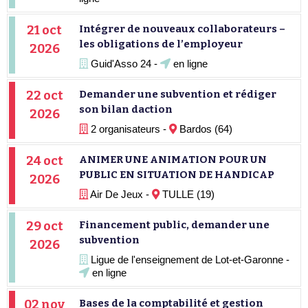
21 oct
Intégrer de nouveaux collaborateurs –
les obligations de l’employeur
2026
Guid'Asso 24 -
en ligne
22 oct
Demander une subvention et rédiger
son bilan daction
2026
2 organisateurs -
Bardos (64)
24 oct
ANIMER UNE ANIMATION POUR UN
PUBLIC EN SITUATION DE HANDICAP
2026
Air De Jeux -
TULLE (19)
29 oct
Financement public, demander une
subvention
2026
Ligue de l'enseignement de Lot-et-Garonne -
en ligne
02 nov
Bases de la comptabilité et gestion