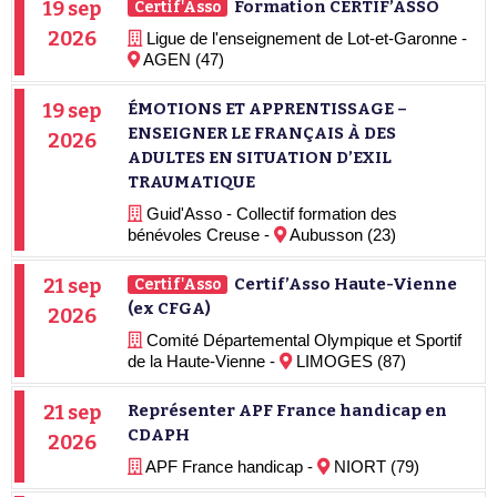
19 sep
Formation CERTIF’ASSO
Certif'Asso
2026
Ligue de l'enseignement de Lot-et-Garonne -
AGEN (47)
19 sep
ÉMOTIONS ET APPRENTISSAGE –
ENSEIGNER LE FRANÇAIS À DES
2026
ADULTES EN SITUATION D’EXIL
TRAUMATIQUE
Guid'Asso - Collectif formation des
bénévoles Creuse -
Aubusson (23)
21 sep
Certif’Asso Haute-Vienne
Certif'Asso
(ex CFGA)
2026
Comité Départemental Olympique et Sportif
de la Haute-Vienne -
LIMOGES (87)
21 sep
Représenter APF France handicap en
CDAPH
2026
APF France handicap -
NIORT (79)