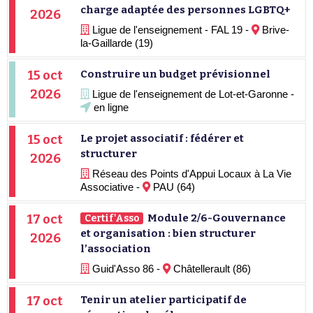
charge adaptée des personnes LGBTQ+
2026
Ligue de l'enseignement - FAL 19 -
Brive-
la-Gaillarde (19)
15 oct
Construire un budget prévisionnel
2026
Ligue de l'enseignement de Lot-et-Garonne -
en ligne
15 oct
Le projet associatif : fédérer et
structurer
2026
Réseau des Points d'Appui Locaux à La Vie
Associative -
PAU (64)
17 oct
Module 2/6-Gouvernance
Certif'Asso
et organisation : bien structurer
2026
l’association
Guid'Asso 86 -
Châtellerault (86)
17 oct
Tenir un atelier participatif de