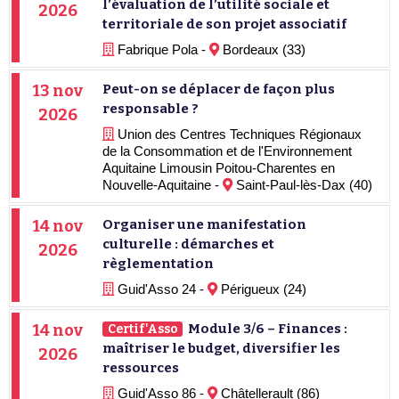
l’évaluation de l’utilité sociale et
2026
territoriale de son projet associatif
Fabrique Pola -
Bordeaux (33)
13 nov
Peut-on se déplacer de façon plus
responsable ?
2026
Union des Centres Techniques Régionaux
de la Consommation et de l'Environnement
Aquitaine Limousin Poitou-Charentes en
Nouvelle-Aquitaine -
Saint-Paul-lès-Dax (40)
14 nov
Organiser une manifestation
culturelle : démarches et
2026
règlementation
Guid'Asso 24 -
Périgueux (24)
14 nov
Module 3/6 – Finances :
Certif'Asso
maîtriser le budget, diversifier les
2026
ressources
Guid'Asso 86 -
Châtellerault (86)