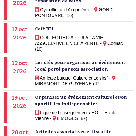
réparation de vélos
2026
Cyclofficine d'Angoulême -
GOND-
PONTOUVRE (16)
17 oct
Café RH
2026
COLLECTIF D’APPUI À LA VIE
ASSOCIATIVE EN CHARENTE -
Cognac
(16)
19 oct
Les clés pour organiser un événement
local porté par son association
2026
Amicale Laïque "Culture et Loisirs" -
MIRAMONT DE GUYENNE (47)
19 oct
Organiser un évènement culturel et/ou
sportif, les indispensables
2026
Ligue de l'enseignement / F.O.L. Haute-
Vienne -
LIMOGES (87)
20 oct
Activités associatives et fiscalité