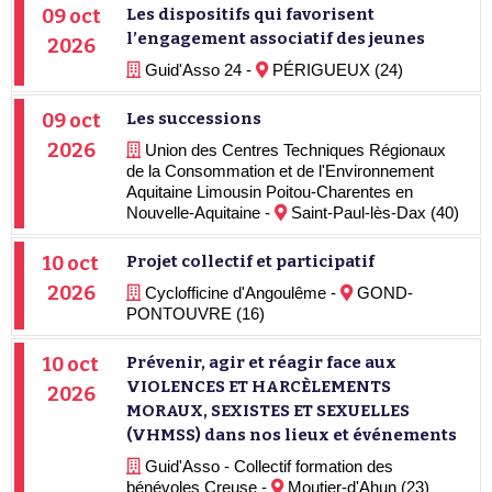
09 oct
Les dispositifs qui favorisent
l’engagement associatif des jeunes
2026
Guid'Asso 24 -
PÉRIGUEUX (24)
09 oct
Les successions
2026
Union des Centres Techniques Régionaux
de la Consommation et de l'Environnement
Aquitaine Limousin Poitou-Charentes en
Nouvelle-Aquitaine -
Saint-Paul-lès-Dax (40)
10 oct
Projet collectif et participatif
2026
Cyclofficine d'Angoulême -
GOND-
PONTOUVRE (16)
10 oct
Prévenir, agir et réagir face aux
VIOLENCES ET HARCÈLEMENTS
2026
MORAUX, SEXISTES ET SEXUELLES
(VHMSS) dans nos lieux et événements
Guid'Asso - Collectif formation des
bénévoles Creuse -
Moutier-d'Ahun (23)