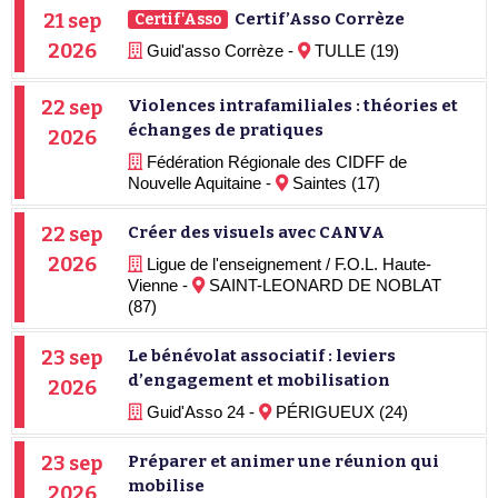
21 sep
Certif’Asso Corrèze
Certif'Asso
2026
Guid'asso Corrèze -
TULLE (19)
22 sep
Violences intrafamiliales : théories et
échanges de pratiques
2026
Fédération Régionale des CIDFF de
Nouvelle Aquitaine -
Saintes (17)
22 sep
Créer des visuels avec CANVA
2026
Ligue de l'enseignement / F.O.L. Haute-
Vienne -
SAINT-LEONARD DE NOBLAT
(87)
23 sep
Le bénévolat associatif : leviers
d’engagement et mobilisation
2026
Guid'Asso 24 -
PÉRIGUEUX (24)
23 sep
Préparer et animer une réunion qui
mobilise
2026