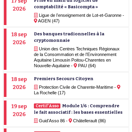
17 sep
Prise en main du logiciel de
comptabilité « Basicompta »
2026
Ligue de l'enseignement de Lot-et-Garonne -
AGEN (47)
18 sep
Des banques tradionnelles à la
cryptomonnaie
2026
Union des Centres Techniques Régionaux
de la Consommation et de l'Environnement
Aquitaine Limousin Poitou-Charentes en
Nouvelle-Aquitaine -
PAU (64)
18 sep
Premiers Secours Citoyen
2026
Protection Civile de Charente-Maritime -
La Rochelle (17)
19 sep
Module 1/6 : Comprendre
Certif'Asso
le fait associatif : les bases essentielles
2026
Guid'Asso 86 -
Châtellerault (86)